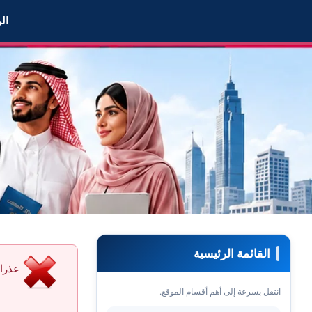
 أحجب العضو Areej5 عن التواصل معي
ال
القائمة الرئيسية
عذرا 
انتقل بسرعة إلى أهم أقسام الموقع.