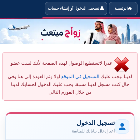
👤
الرئيسية
تسجيل الدخول أو إنشاء حساب
 أحجب العضو AR93 عن التواصل معي
عذرا لاتستطيع الوصول لهذه الصفحة لأنك لست عضو
لدينا ،يجب عليك
التسجيل في الموقع
اولا وثم العودة إلى هنا وفي
حال كنت مسجل لدينا مسبقا يجب عليك الدخول لحسابك لدينا
من خلال الفورم التالي
تسجيل الدخول
أعد إدخال بياناتك للمتابعة