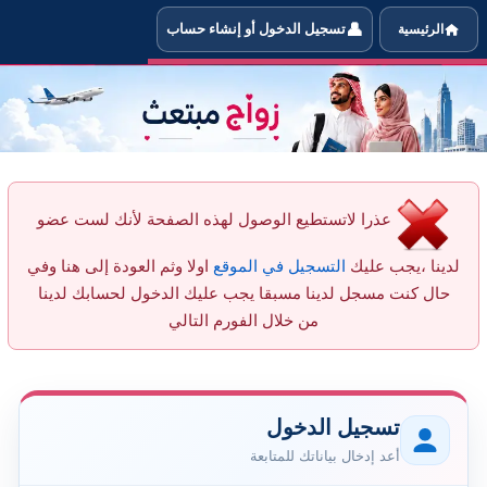
👤
الرئيسية
تسجيل الدخول أو إنشاء حساب
 أرسل رسالة جديدة للعضو haila23 من خلال الموقع
عذرا لاتستطيع الوصول لهذه الصفحة لأنك لست عضو
لدينا ،يجب عليك
التسجيل في الموقع
اولا وثم العودة إلى هنا وفي
حال كنت مسجل لدينا مسبقا يجب عليك الدخول لحسابك لدينا
من خلال الفورم التالي
تسجيل الدخول
أعد إدخال بياناتك للمتابعة