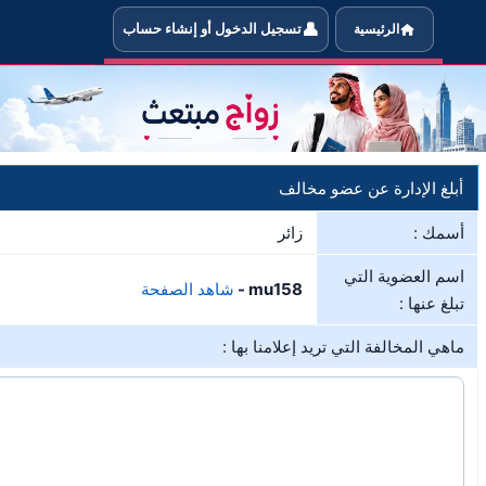
👤
الرئيسية
تسجيل الدخول أو إنشاء حساب
خبر الإدارة في حال مخالفة العضو mu158 لشروط الموقع
أبلغ الإدارة عن عضو مخالف
أسمك :
زائر
اسم العضوية التي
mu158 -
شاهد الصفحة
تبلغ عنها :
ماهي المخالفة التي تريد إعلامنا بها :