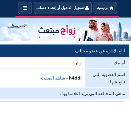
☰
👤
الرئيسية
تسجيل الدخول أو إنشاء حساب
خبر الإدارة في حال مخالفة العضو h4ddi لشروط الموقع
أبلغ الإدارة عن عضو مخالف
أسمك :
زائر
اسم العضوية التي
h4ddi -
شاهد الصفحة
تبلغ عنها :
ماهي المخالفة التي تريد إعلامنا بها :