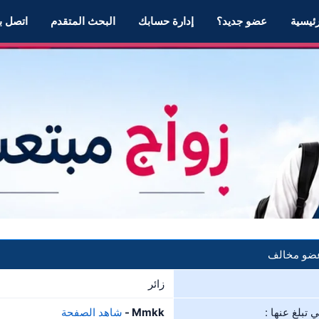
رئيسية
عضو جديد؟
إدارة حسابك
البحث المتقدم
اتصل بن
 عضو مخالف
زائر
 تبلغ عنها :
Mmkk -
شاهد الصفحة