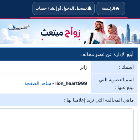
👤
الرئيسية
تسجيل الدخول أو إنشاء حساب
خبر الإدارة في حال مخالفة العضو lion_heart999 لشروط الموقع
أبلغ الإدارة عن عضو مخالف
أسمك :
زائر
اسم العضوية التي
lion_heart999 -
شاهد الصفحة
تبلغ عنها :
ماهي المخالفة التي تريد إعلامنا بها :