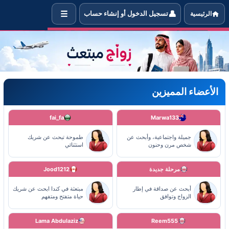
☰
👤
الرئيسية
تسجيل الدخول أو إنشاء حساب
واج مبتعث
الأعضاء المميزين
fai_fa
Marwa133
جميلة واجتماعية، وأبحث عن
طموحة تبحث عن شريك
شخص مرن وحنون
استثنائي
مرحلة جديدة
Jood1212
أبحث عن صداقة في إطار
مبتعثة في كندا ابحث عن شريك
الزواج وتوافق
حياة متفتح ومتفهم
Lama Abdulaziz
Reem555