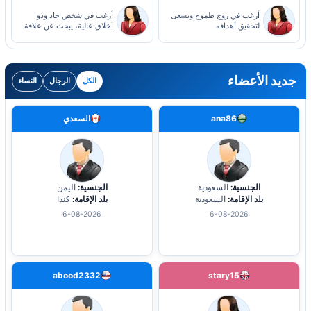
أرغب في زوج طموح ويسعى
أرغب في شخص جاد وذو
لتحقيق أهدافه
أخلاق عالية، يبحث عن علاقة
صادقة
جديد الأعضاء
الكل
الرجال
النساء
ana86
السعدي
الجنسية:
السعودية
الجنسية:
اليمن
بلد الإقامة:
السعودية
بلد الإقامة:
كندا
6-08-2026
6-08-2026
abood2332
stary15