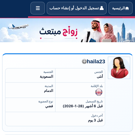
☰
👤
الرئيسية
تسجيل الدخول أو إنشاء حساب
 معلومات العضوة haila23 التي تبحث عن شريك حياتها للتزوجه
haila23
الجنس
الجنسية
أنثى
السعودية
بلد الإقامة
المدينة
الدمام
تاريخ التسجيل
نوع العضوية
قبل 6 أشهر (28-1-2026)
فضي
آخر دخول
قبل 3 يوم