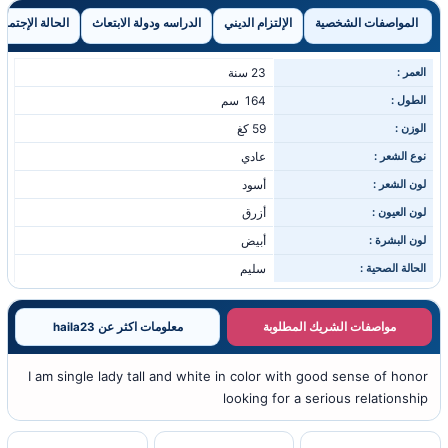
المواصفات الشخصية
الإلتزام الديني
الدراسه ودولة الابتعاث
الحالة الإجتماع
العمر :
23 سنة
الطول :
164 سم
الوزن :
59 كغ
نوع الشعر :
عادي
لون الشعر :
أسود
لون العيون :
أزرق
لون البشرة :
أبيض
الحالة الصحية :
سليم
مواصفات الشريك المطلوبة
معلومات اكثر عن haila23
I am single lady tall and white in color with good sense of honor
looking for a serious relationship