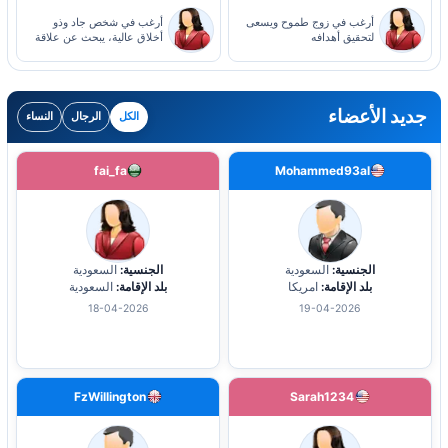
أرغب في زوج طموح ويسعى
أرغب في شخص جاد وذو
لتحقيق أهدافه
أخلاق عالية، يبحث عن علاقة
صادقة
جديد الأعضاء
الكل
الرجال
النساء
fai_fa
Mohammed93al
الجنسية:
السعودية
الجنسية:
السعودية
بلد الإقامة:
امريكا
بلد الإقامة:
السعودية
18-04-2026
19-04-2026
FzWillington
Sarah1234