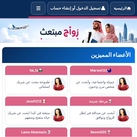
☰
👤
الرئيسية
تسجيل الدخول أو إنشاء حساب
واج مبتعث
الأعضاء المميزين
fai_fa
Marwa133
جميلة واجتماعية، وأبحث عن
طموحة تبحث عن شريك
شخص مرن وحنون
استثنائي
مرحلة جديدة
Jood1212
أبحث عن صداقة في إطار
مبتعثة في كندا ابحث عن شريك
الزواج وتوافق
حياة متفتح ومتفهم
Lama Abdulaziz
Reem555