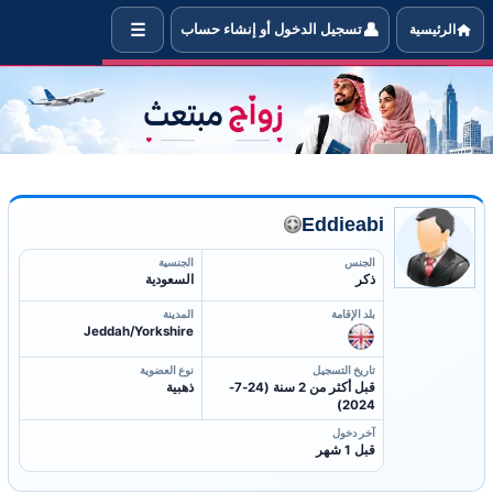
☰
👤
الرئيسية
تسجيل الدخول أو إنشاء حساب
 معلومات العضو Eddieabi الذي يبحث عن شريكة حياته ليتزوجها
Eddieabi
الجنس
الجنسية
ذكر
السعودية
بلد الإقامة
المدينة
Jeddah/Yorkshire
تاريخ التسجيل
نوع العضوية
قبل أكثر من 2 سنة (24-7-
ذهبية
2024)
آخر دخول
قبل 1 شهر