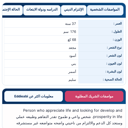
المواصفات الشخصية
الإلتزام الديني
الدراسه ودولة الابتعاث
الحالة الإجتماع
العمر :
37 سنة
الطول :
176 سم
الوزن :
68 كغ
نوع الشعر :
مجعد
لون الشعر :
أسود
لون العيون :
بني
لون البشرة :
أسمر
الحالة الصحية :
سليم
مواصفات الشريك المطلوبة
معلومات اكثر عن Eddieabi
Person who appreciate life and looking for develop and
prosperity in life. شخص واعي و طموح تقدر التفاهم وطبيعه عملي
وستجد كل الدعم والالتزام من ناحيتي واضحه متواضعه غير مستشرفه