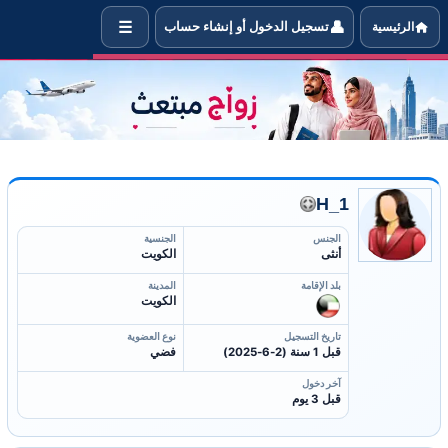
☰
👤
الرئيسية
تسجيل الدخول أو إنشاء حساب
 معلومات العضوة H_1 التي تبحث عن شريك حياتها للتزوجه
H_1
الجنس
الجنسية
أنثى
الكويت
بلد الإقامة
المدينة
الكويت
تاريخ التسجيل
نوع العضوية
قبل 1 سنة (2-6-2025)
فضي
آخر دخول
قبل 3 يوم