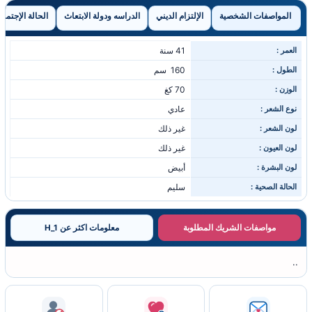
المواصفات الشخصية
الإلتزام الديني
الدراسه ودولة الابتعاث
الحالة الإجتماع
العمر :
41 سنة
الطول :
160 سم
الوزن :
70 كغ
نوع الشعر :
عادي
لون الشعر :
غير ذلك
لون العيون :
غير ذلك
لون البشرة :
أبيض
الحالة الصحية :
سليم
مواصفات الشريك المطلوبة
معلومات اكثر عن H_1
..