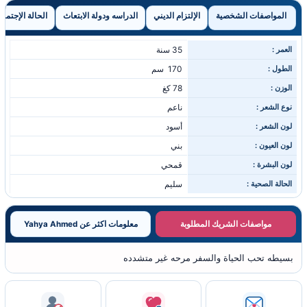
المواصفات الشخصية
الإلتزام الديني
الدراسه ودولة الابتعاث
الحالة الإجتماع
العمر :
35 سنة
الطول :
170 سم
الوزن :
78 كغ
نوع الشعر :
ناعم
لون الشعر :
أسود
لون العيون :
بني
لون البشرة :
قمحي
الحالة الصحية :
سليم
مواصفات الشريك المطلوبة
معلومات اكثر عن Yahya Ahmed
بسيطه تحب الحياة والسفر مرحه غير متشدده